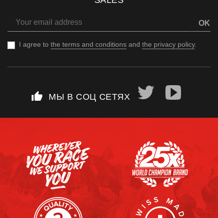
OK
I agree to
the terms and conditions
and
the privacy policy
.
thumb_up
МЫ В СОЦ СЕТЯХ