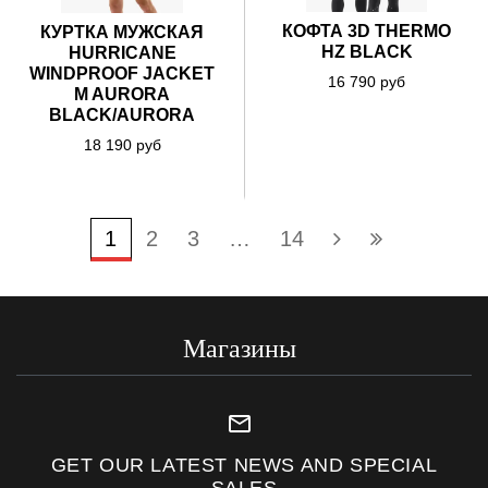
КОФТА 3D THERMO
КУРТКА МУЖСКАЯ
HZ BLACK
HURRICANE
WINDPROOF JACKET
16 790 руб
M AURORA
BLACK/AURORA
18 190 руб
1
2
3
…
14
Магазины
mail_outline
GET OUR LATEST NEWS AND SPECIAL
SALES