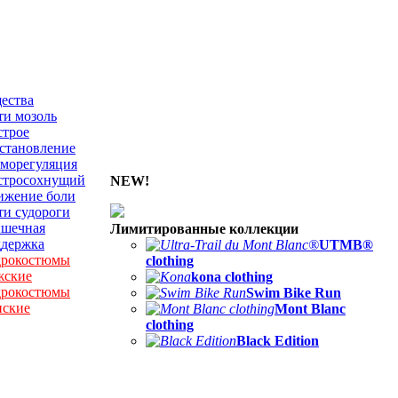
ества
и мозоль
строе
становление
морегуляция
стросохнущий
NEW!
ижение боли
и судороги
шечная
Лимитированные коллекции
ддержка
UTMB®
дрокостюмы
clothing
жские
kona clothing
дрокостюмы
Swim Bike Run
нские
Mont Blanc
clothing
Black Edition