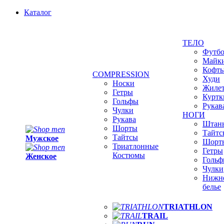
Каталог
ТЕЛО
Футб
Майк
Кофт
COMPRESSION
Худи
Носки
Жиле
Гетры
Куртк
Гольфы
Рукав
Чулки
НОГИ
Рукава
Штан
Шорты
Тайтс
Тайтсы
Мужское
Шорт
Триатлонные
Гетры
Костюмы
Женское
Голь
Чулки
Нижн
белье
TRIATHLON
TRAIL