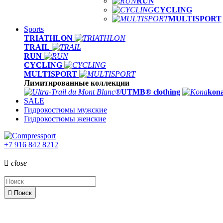
RUN
CYCLING
MULTISPORT
Sports
TRIATHLON
TRAIL
RUN
CYCLING
MULTISPORT
Лимитированные коллекции
UTMB® clothing
kona
SALE
Гидрокостюмы мужские
Гидрокостюмы женские
+7 916 842 8212

close

Поиск