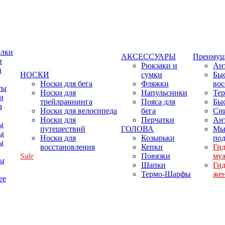
олки
АКСЕССУАРЫ
Преимущ
и
Рюкзаки и
Ант
ы
НОСКИ
сумки
Бы
Носки для бега
Фляжки
вос
ты
Носки для
Напульсники
Тер
и
трейлраннинга
Пояса для
Бы
а
Носки для велосипеда
бега
Сн
Носки для
Перчатки
Ант
ы
путешествий
ГОЛОВА
Мы
ы
Носки для
Козырьки
по
ы
восстановления
Кепки
Ги
Sale
Повязки
му
фы
Шапки
Ги
Термо-Шарфы
же
ее