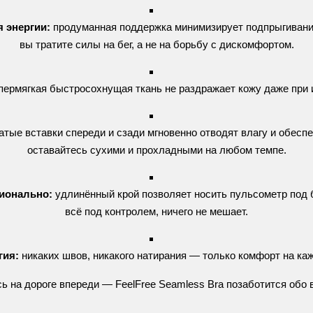
я
энергии:
продуманная
поддержка
минимизирует
подпрыгиван
вы
тратите
силы
на
бег,
а
не
на
борьбу
с
дискомфортом.
пермягкая
быстросохнущая
ткань
не
раздражает
кожу
даже
при
атые
вставки
спереди
и
сзади
мгновенно
отводят
влагу
и
обеспе
оставайтесь
сухими
и
прохладными
на
любом
темпе.
ионально:
удлинённый
крой
позволяет
носить
пульсометр
под
всё
под
контролем,
ничего
не
мешает.
гия:
никаких
швов,
никакого
натирания
— только
комфорт
на
ка
сь
на
дороге
впереди
— FeelFree
Seamless
Bra
позаботится
обо