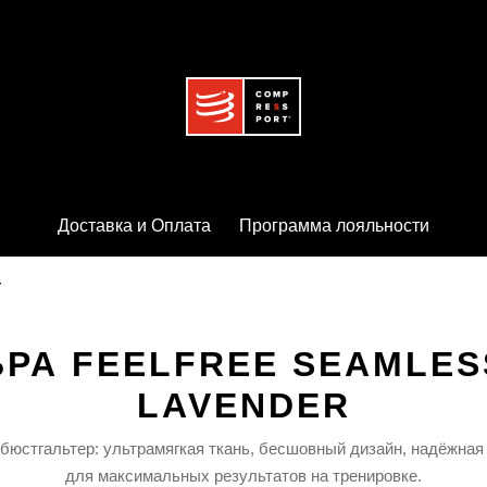
Доставка и Оплата
Программа лояльности
r
БРА FEELFREE SEAMLES
LAVENDER
бюстгальтер:
ультрамягкая
ткань,
бесшовный
дизайн,
надёжная
для
максимальных
результатов
на
тренировке.