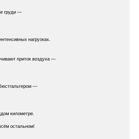
ие
груди
—
интенсивных
нагрузках.
чивают
приток
воздуха
—
бюстгальтером
—
ждом
километре.
всём
остальном!