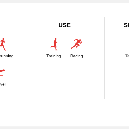
USE
S
running
Training
Racing
T
vel