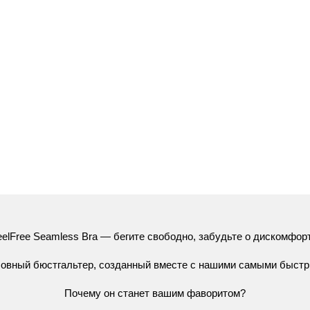
elFree
Seamless
Bra
— бегите
свободно,
забудьте
о
дискомфорт
овный
бюстгальтер,
созданный
вместе
с
нашими
самыми
быст
Почему
он
станет
вашим
фаворитом?