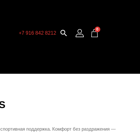
0

+7 916 842 8212
S
спортивная
поддержка.
Комфорт
без
раздражения
—