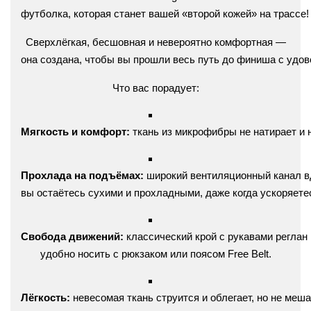
футболка,
которая
станет
вашей
«второй
кожей»
на
трассе!
Сверхлёгкая,
бесшовная
и
невероятно
комфортная
—
она
создана,
чтобы
вы
прошли
весь
путь
до
финиша
с
удов
Что
вас
порадует:
Мягкость
и
комфорт:
ткань
из
микрофибры
не
натирает
и
Прохлада
на
подъёмах:
широкий
вентиляционный
канал
в
вы
остаётесь
сухими
и
прохладными,
даже
когда
ускоряете
Свобода
движений:
классический
крой
с
рукавами
реглан
удобно
носить
с
рюкзаком
или
поясом
Free
Belt.
Лёгкость:
невесомая
ткань
струится
и
облегает,
но
не
меша