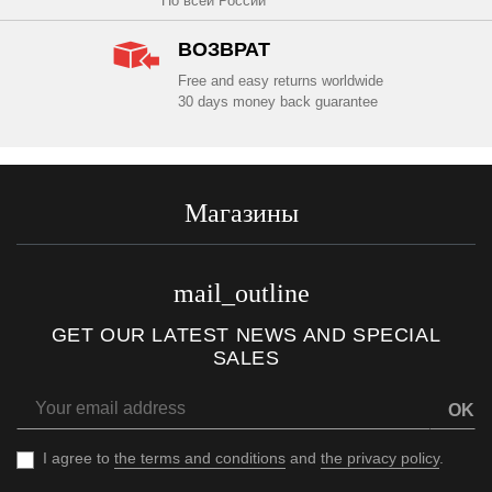
По всей России
ВОЗВРАТ
Free and easy returns worldwide
30 days money back guarantee
Магазины
mail_outline
GET OUR LATEST NEWS AND SPECIAL
SALES
OK
I agree to
the terms and conditions
and
the privacy policy
.