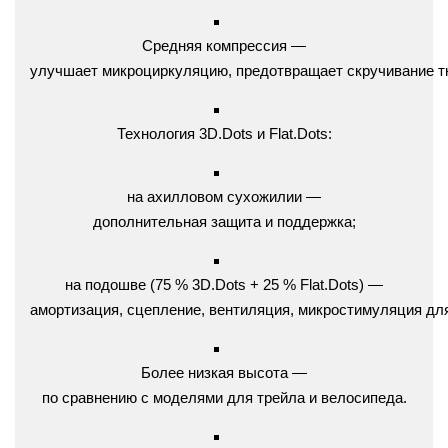
Средняя
компрессия
—
улучшает
микроциркуляцию,
предотвращает
скручивание
т
Технология
3D.Dots
и
Flat.Dots:
на
ахилловом
сухожилии
—
дополнительная
защита
и
поддержка;
на
подошве
(75
% 3D.Dots
+ 25
% Flat.Dots)
—
амортизация,
сцепление,
вентиляция,
микростимуляция
дл
Более
низкая
высота
—
по
сравнению
с
моделями
для
трейла
и
велосипеда.