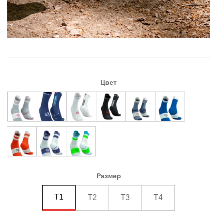
Цвет
Размер
T1
T2
T3
T4