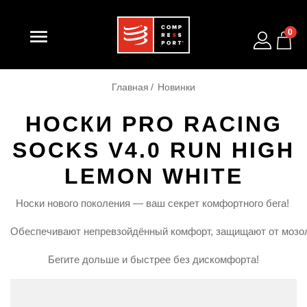

0
Главная
Новинки
НОСКИ PRO RACING
SOCKS V4.0 RUN HIGH
LEMON WHITE
Носки
нового
поколения
— ваш
секрет
комфортного
бега!
Обеспечивают
непревзойдённый
комфорт,
защищают
от
мозо
Бегите
дольше
и
быстрее
без
дискомфорта!