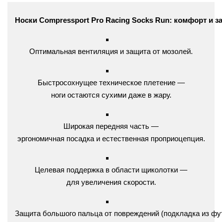
Носки
Compressport
Pro
Racing
Socks
Run:
комфорт
и
з
Оптимальная
вентиляция
и
защита
от
мозолей.
Быстросохнущее
техническое
плетение
—
ноги
остаются
сухими
даже
в
жару.
Широкая
передняя
часть
—
эргономичная
посадка
и
естественная
проприоцепция.
Целевая
поддержка
в
области
щиколотки
—
для
увеличения
скорости.
Защита
большого
пальца
от
повреждений
(подкладка
из
фу