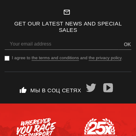
mail_outline
GET OUR LATEST NEWS AND SPECIAL
SALES
OK
I agree to
the terms and conditions
and
the privacy policy
.
thumb_up
МЫ В СОЦ СЕТЯХ