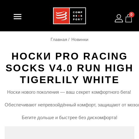

0
Главная
Новинки
НОСКИ PRO RACING
SOCKS V4.0 RUN HIGH
TIGERLILY WHITE
Носки
нового
поколения
— ваш
секрет
комфортного
бега!
Обеспечивают
непревзойдённый
комфорт,
защищают
от
мозо
Бегите
дольше
и
быстрее
без
дискомфорта!