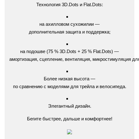
Технология
3D.Dots
и
Flat.Dots:
на
ахилловом
сухожилии
—
дополнительная
защита
и
поддержка;
на
подошве
(75
% 3D.Dots
+ 25
% Flat.Dots)
—
амортизация,
сцепление,
вентиляция,
микростимуляция
дл
Более
низкая
высота
—
по
сравнению
с
моделями
для
трейла
и
велосипеда.
Элегантный
дизайн.
Бегите
быстрее,
дальше
и
комфортнее!