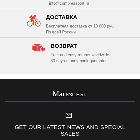
info@compressport.ru
ДОСТАВКА
Бесплатная доставка от 10 000 руб
По всей России
ВОЗВРАТ
Free and easy returns worldwide
30 days money back guarantee
Магазины
mail_outline
GET OUR LATEST NEWS AND SPECIAL
SALES