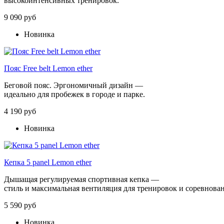
высокоинтенсивных тренировок.
9 090 руб
Новинка
Пояс Free belt Lemon ether
Беговой
пояс
.
Эргономичный
дизайн
—
идеально
для
пробежек
в
городе
и
парке.
4 190 руб
Новинка
Кепка 5 panel Lemon ether
Дышащая
регулируемая
спортивная
кепка
—
стиль
и
максимальная
вентиляция
для
тренировок
и
соревнова
5 590 руб
Новинка