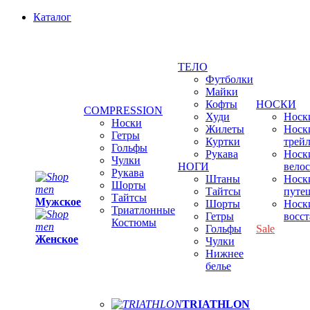
Каталог
ТЕЛО
Футболки
Майки
Кофты
НОСКИ
COMPRESSION
Худи
Носки
Носки
Жилеты
Носк
Гетры
Куртки
трей
Гольфы
Рукава
Носк
Чулки
НОГИ
вело
Рукава
Штаны
Носк
Шорты
Тайтсы
путе
Тайтсы
Мужское
Шорты
Носк
Триатлонные
Гетры
восс
Костюмы
Гольфы
Sale
Женское
Чулки
Нижнее
белье
TRIATHLON