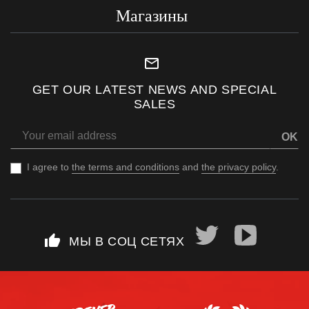
Магазины
mail_outline
GET OUR LATEST NEWS AND SPECIAL
SALES
OK
I agree to
the terms and conditions
and
the privacy policy
.
thumb_up
МЫ В СОЦ СЕТЯХ