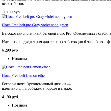
всех
забегов.
11 190 руб
Пояс Free belt pro Gray violet neon green
Высокотехнологичный
беговой
пояс
Pro
.
Обеспечивает
стабил
Идеально
подходит
для
длительных
забегов
(до
6
часов)
по
асф
6 290 руб
Новинка
Пояс Free belt Lemon ether
Беговой
пояс
.
Эргономичный
дизайн
—
идеально
для
пробежек
в
городе
и
парке.
4 190 руб
Новинка