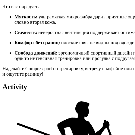
Что
вас
порадует:
Мягкость:
ультрамягкая
микрофибра
дарит
приятные
ощ
словно
вторая
кожа.
Свежесть:
невероятная
вентиляция
поддерживает
оптим
Комфорт
без
границ:
плоские
швы
не
видны
под
одеждо
Свобода
движений:
эргономичный
спортивный
дизайн
будь
то
интенсивная
тренировка
или
прогулка
с
подругам
Надевайте
Compressport
на
тренировку,
встречу
в
кофейне
или
и
ощутите
разницу!
Activity