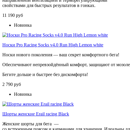
направленной вентиляцией и терморегулирующими
свойствами для быстрых результатов в гонках.
11 190 руб
Новинка
Носки Pro Racing Socks v4.0 Run High Lemon white
Носки
нового
поколения
— ваш
секрет
комфортного
бега!
Обеспечивают
непревзойдённый
комфорт,
защищают
от
мозол
Бегите
дольше
и
быстрее
без
дискомфорта!
2 790 руб
Новинка
Шорты женские Еrail racing Black
Женские
шорты
для
бега
—
со
встроенным
поясом
и
карманами
для
хранения.
Идеальны
дл