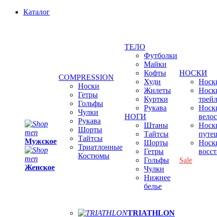
Каталог
ТЕЛО
Футболки
Майки
Кофты
НОСКИ
COMPRESSION
Худи
Носки
Носки
Жилеты
Носк
Гетры
Куртки
трей
Гольфы
Рукава
Носк
Чулки
НОГИ
вело
Рукава
Штаны
Носк
Шорты
Тайтсы
путе
Тайтсы
Мужское
Шорты
Носк
Триатлонные
Гетры
восс
Костюмы
Гольфы
Sale
Женское
Чулки
Нижнее
белье
TRIATHLON