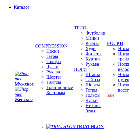
Каталог
ТЕЛО
Футболки
Майки
Кофты
НОСКИ
COMPRESSION
Худи
Носки
Носки
Жилеты
Носк
Гетры
Куртки
трей
Гольфы
Рукава
Носк
Чулки
НОГИ
вело
Рукава
Штаны
Носк
Шорты
Тайтсы
путе
Тайтсы
Мужское
Шорты
Носк
Триатлонные
Гетры
восс
Костюмы
Гольфы
Sale
Женское
Чулки
Нижнее
белье
TRIATHLON