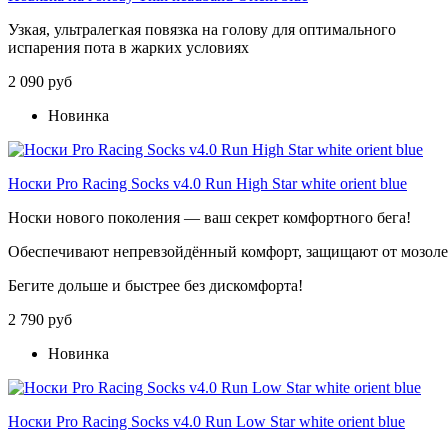
Узкая, ультралегкая повязка на голову для оптимального
испарения пота в жарких условиях
2 090 руб
Новинка
Носки Pro Racing Socks v4.0 Run High Star white orient blue
Носки
нового
поколения
— ваш
секрет
комфортного
бега!
Обеспечивают
непревзойдённый
комфорт,
защищают
от
мозол
Бегите
дольше
и
быстрее
без
дискомфорта!
2 790 руб
Новинка
Носки Pro Racing Socks v4.0 Run Low Star white orient blue