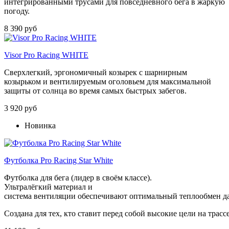
интегрированными трусами для повседневного бега в жаркую
погоду.
8 390 руб
Visor Pro Racing WHITE
Сверхлегкий, эргономичный козырек с шарнирным
козырьком и вентилируемым оголовьем для максимальной
защиты от солнца во время самых быстрых забегов.
3 920 руб
Новинка
Футболка Pro Racing Star White
Футболка
для
бега (
лидер
в
своём
классе).
Ультралёгкий
материал
и
система
вентиляции
обеспечивают
оптимальный
теплообмен
д
Создана
для
тех,
кто
ставит
перед
собой
высокие
цели
на
трассе