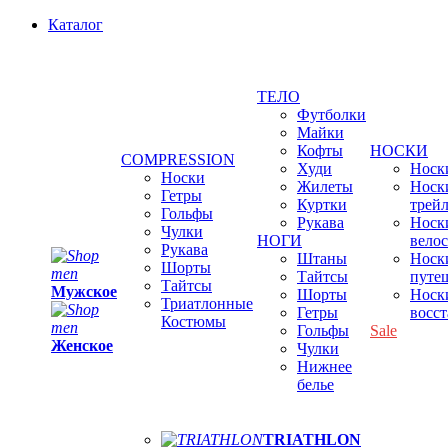
Каталог
ТЕЛО
Футболки
Майки
Кофты
НОСКИ
COMPRESSION
Худи
Носки
Носки
Жилеты
Носк
Гетры
Куртки
трей
Гольфы
Рукава
Носк
Чулки
НОГИ
вело
Рукава
Штаны
Носк
Шорты
Тайтсы
путе
Тайтсы
Мужское
Шорты
Носк
Триатлонные
Гетры
восс
Костюмы
Гольфы
Sale
Женское
Чулки
Нижнее
белье
TRIATHLON