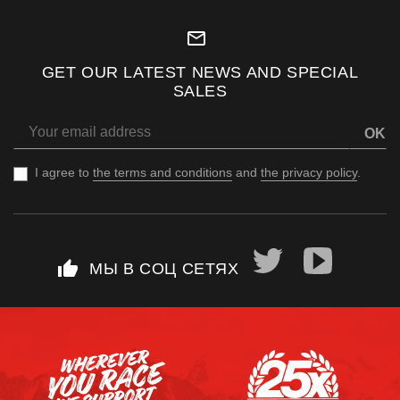
mail_outline
GET OUR LATEST NEWS AND SPECIAL
SALES
OK
I agree to
the terms and conditions
and
the privacy policy
.
thumb_up
МЫ В СОЦ СЕТЯХ