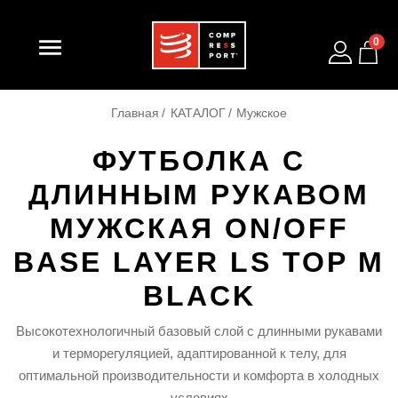

0
Главная
КАТАЛОГ
Мужское
ФУТБОЛКА С
ДЛИННЫМ РУКАВОМ
МУЖСКАЯ ON/OFF
BASE LAYER LS TOP M
BLACK
Высокотехнологичный базовый слой с длинными рукавами
и терморегуляцией, адаптированной к телу, для
оптимальной производительности и комфорта в холодных
условиях