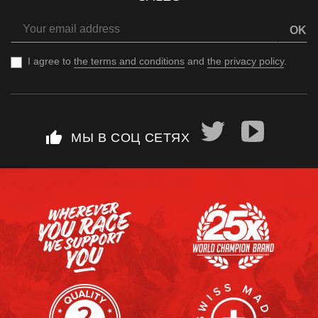
OK
I agree to
the terms and conditions
and
the privacy policy
.
thumb_up
МЫ В СОЦ СЕТЯХ