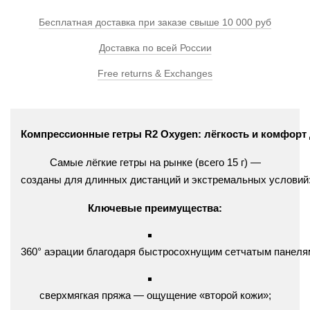
Бесплатная доставка при заказе свыше 10 000 руб
Доставка по всей России
Free returns & Exchanges
Компрессионные
гетры
R2
Oxygen:
лёгкость
и
комфорт
Самые
лёгкие
гетры
на
рынке
(всего
15
г)
—
созданы
для
длинных
дистанций
и
экстремальных
условий
Ключевые
преимущества:
360°
аэрации
благодаря
быстросохнущим
сетчатым
панеля
сверхмягкая
пряжа
— ощущение
«второй
кожи»;