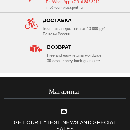
Tel:/WhatsApp +7 916 842 8212
info@compressport.ru
ДОСТАВКА
Бесплатная доставка от 10 000 руб
По всей России
ВОЗВРАТ
Free and easy returns worldwide
30 days money back guarantee
Магазины
mail_outline
GET OUR LATEST NEWS AND SPECIAL
SALES