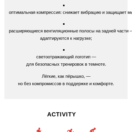
оптимальная
компрессия:
снижает
вибрацию
и
защищает
м
расширяющиеся
вентиляционные
полосы
на
задней
части
адаптируются
к
нагрузке;
светоотражающий
логотип
—
для
безопасных
тренировок
в
темноте.
Лёгкие,
как
пёрышко,
—
но
без
компромиссов
в
поддержке
и
комфорте.
ACTIVITY