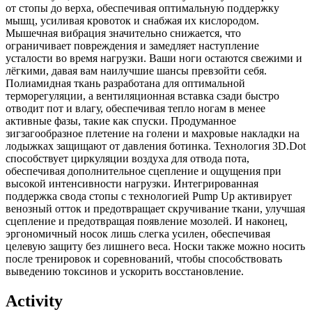
от стопы до верха, обеспечивая оптимальную поддержку
мышц, усиливая кровоток и снабжая их кислородом.
Мышечная вибрация значительно снижается, что
ограничивает повреждения и замедляет наступление
усталости во время нагрузки. Ваши ноги остаются свежими и
лёгкими, давая вам наилучшие шансы превзойти себя.
Полиамидная ткань разработана для оптимальной
терморегуляции, а вентиляционная вставка сзади быстро
отводит пот и влагу, обеспечивая тепло ногам в менее
активные фазы, такие как спуски. Продуманное
зигзагообразное плетение на голени и махровые накладки на
лодыжках защищают от давления ботинка. Технология 3D.Dot
способствует циркуляции воздуха для отвода пота,
обеспечивая дополнительное сцепление и ощущения при
высокой интенсивности нагрузки. Интегрированная
поддержка свода стопы с технологией Pump Up активирует
венозный отток и предотвращает скручивание ткани, улучшая
сцепление и предотвращая появление мозолей. И наконец,
эргономичный носок лишь слегка усилен, обеспечивая
целевую защиту без лишнего веса. Носки также можно носить
после тренировок и соревнований, чтобы способствовать
выведению токсинов и ускорить восстановление.
Activity