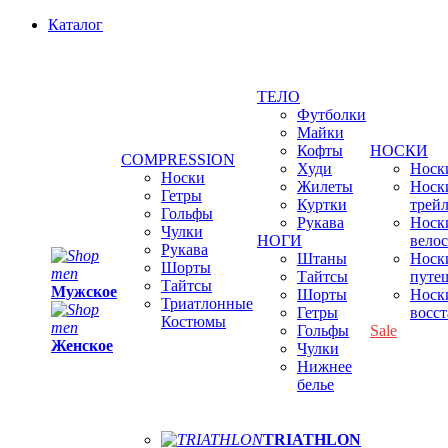
Каталог
ТЕЛО
Футболки
Майки
Кофты
НОСКИ
COMPRESSION
Худи
Носки
Носки
Жилеты
Носк
Гетры
Куртки
трей
Гольфы
Рукава
Носк
Чулки
НОГИ
вело
Рукава
Штаны
Носк
Шорты
Тайтсы
путе
Тайтсы
Мужское
Шорты
Носк
Триатлонные
Гетры
восс
Костюмы
Гольфы
Sale
Женское
Чулки
Нижнее
белье
TRIATHLON