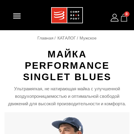

0
Главная
КАТАЛОГ
Мужское
МАЙКА
PERFORMANCE
SINGLET BLUES
Ультрамягкая, не натирающая майка с улучшенной
воздухопроницаемостью и оптимальной свободой
движений для высокой производительности и комфорта.