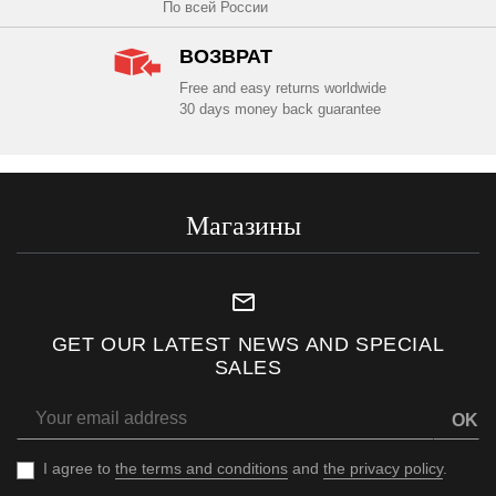
По всей России
ВОЗВРАТ
Free and easy returns worldwide
30 days money back guarantee
Магазины
mail_outline
GET OUR LATEST NEWS AND SPECIAL
SALES
OK
I agree to
the terms and conditions
and
the privacy policy
.