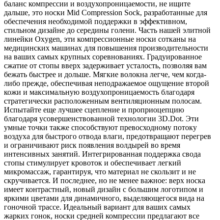
баланс компрессии и воздухопроницаемости, не ищите
дальше, это носки Mid Compression Sock, разработанные для
обеспечения необходимой поддержки в эффективном,
стильном дизайне до середины голени. Часть нашей элитной
линейки Oxygen, эти компрессионные носки сотканы на
медицинских машинах для повышения производительности
на ваших самых крупных соревнованиях. Градуированное
сжатие от стопы вверх задерживает усталость, позволяя вам
бежать быстрее и дольше. Мягкие волокна легче, чем когда-
либо прежде, обеспечивая неподражаемое ощущение второй
кожи и максимальную воздухопроницаемость благодаря
стратегически расположенным вентиляционным полосам.
Испытайте еще лучшее сцепление и проприоцепцию
благодаря усовершенствованной технологии 3D.Dot. Эти
умные точки также способствуют превосходному потоку
воздуха для быстрого отвода влаги, предотвращают перегрев
и ограничивают риск появления волдырей во время
интенсивных занятий. Интегрированная поддержка свода
стопы стимулирует кровоток и обеспечивает легкий
микромассаж, гарантируя, что материал не скользит и не
скручивается. И последнее, но не менее важное: верх носка
имеет контрастный, новый дизайн с большим логотипом и
яркими цветами для динамичного, выделяющегося вида на
гоночной трассе. Идеальный вариант для ваших самых
жарких гонок, носки средней компрессии предлагают все