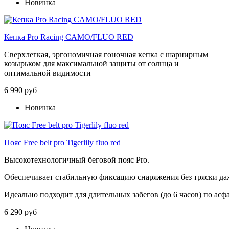
Новинка
Кепка Pro Racing CAMO/FLUO RED
Сверхлегкая, эргономичная гоночная кепка с шарнирным
козырьком для максимальной защиты от солнца и
оптимальной видимости
6 990 руб
Новинка
Пояс Free belt pro Tigerlily fluo red
Высокотехнологичный
беговой
пояс
Pro
.
Обеспечивает
стабильную
фиксацию
снаряжения
без
тряски
да
Идеально
подходит
для
длительных
забегов
(до
6
часов)
по
асф
6 290 руб