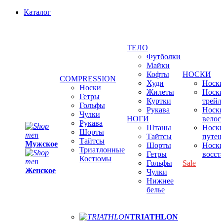
Каталог
ТЕЛО
Футболки
Майки
Кофты
НОСКИ
COMPRESSION
Худи
Носки
Носки
Жилеты
Носк
Гетры
Куртки
трей
Гольфы
Рукава
Носк
Чулки
НОГИ
вело
Рукава
Штаны
Носк
Шорты
Тайтсы
путе
Тайтсы
Мужское
Шорты
Носк
Триатлонные
Гетры
восс
Костюмы
Гольфы
Sale
Женское
Чулки
Нижнее
белье
TRIATHLON