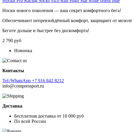
Носки Pro Racing Socks v4.0 Run High Star white orient blue
Носки
нового
поколения
— ваш
секрет
комфортного
бега!
Обеспечивают
непревзойдённый
комфорт,
защищают
от
мозол
Бегите
дольше
и
быстрее
без
дискомфорта!
2 790 руб
Новинка
Контакты
Tel:/WhatsApp +7 916 842 8212
info@compressport.ru
Доставка
Бесплатная доставка от 10 000 руб
По всей России