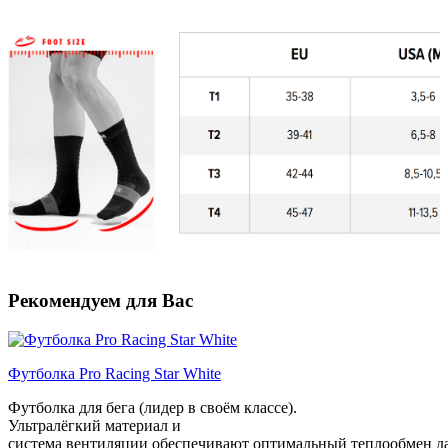
Рекомендуем для Вас
Футболка Pro Racing Star White
Футболка
для
бега (
лидер
в
своём
классе).
Ультралёгкий
материал
и
система
вентиляции
обеспечивают
оптимальный
теплообмен
д