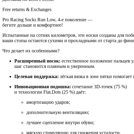
Free returns & Exchanges
Pro
Racing
Socks
Run
Low,
4‑е
поколение
—
бегите
дольше
и
комфортнее!
Испытанные
на
сотнях
километров,
эти
носки
созданы
для
поб
ваши
стопы
остаются
сухими
и
прохладными
от
старта
до
фини
Что
делает
их
особенными?
Расширенный
носок:
естественное
положение
пальцев
у
шаг
становится
плавным
и
уверенным.
Целевая
поддержка:
лёгкая
вязка
в
зоне
пятки
помогает
Инновационная
подошва:
сочетание
3D‑точек
(75
%)
и
технологии
Flat.Dots
(25
%) даёт:
амортизацию
ударов;
дополнительную
вентиляцию;
лучшее
сцепление
внутри
обуви;
мягкую
стимуляцию
для
снижения
усталости.