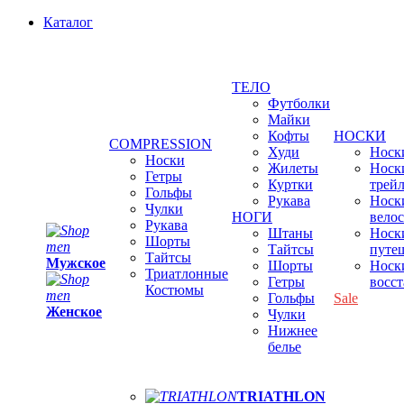
Каталог
ТЕЛО
Футболки
Майки
Кофты
НОСКИ
COMPRESSION
Худи
Носки
Носки
Жилеты
Носк
Гетры
Куртки
трей
Гольфы
Рукава
Носк
Чулки
НОГИ
вело
Рукава
Штаны
Носк
Шорты
Тайтсы
путе
Тайтсы
Мужское
Шорты
Носк
Триатлонные
Гетры
восс
Костюмы
Гольфы
Sale
Женское
Чулки
Нижнее
белье
TRIATHLON