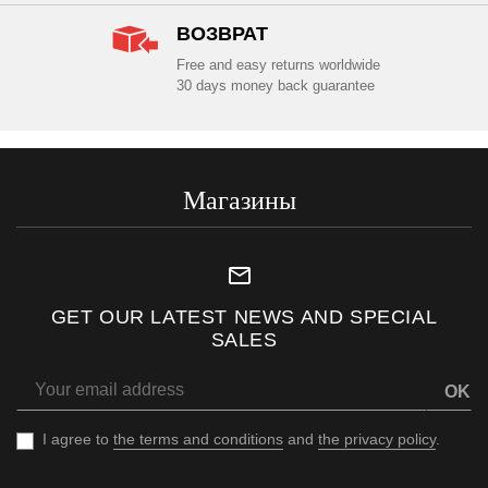
ВОЗВРАТ
Free and easy returns worldwide
30 days money back guarantee
Магазины
mail_outline
GET OUR LATEST NEWS AND SPECIAL
SALES
OK
I agree to
the terms and conditions
and
the privacy policy
.