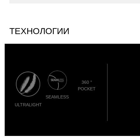
ТЕХНОЛОГИИ
360 °
POCKET
SEAMLESS
ULTRALIGHT