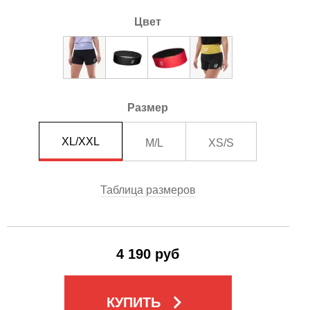
Цвет
Размер
XL/XXL
M/L
XS/S
Таблица размеров
4 190 руб
keyboard_arrow_right
КУПИТЬ