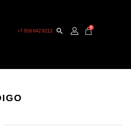
0

+7 916 842 8212
DIGO