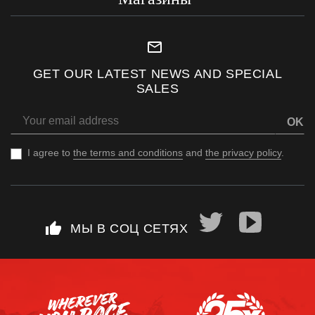
mail_outline
GET OUR LATEST NEWS AND SPECIAL
SALES
OK
I agree to
the terms and conditions
and
the privacy policy
.
thumb_up
МЫ В СОЦ СЕТЯХ