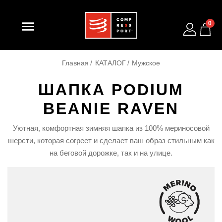

0
Главная
КАТАЛОГ
Мужское
ШАПКА PODIUM
BEANIE RAVEN
Уютная, комфортная зимняя шапка из 100% мериносовой
шерсти, которая согреет и сделает ваш образ стильным как
на беговой дорожке, так и на улице.