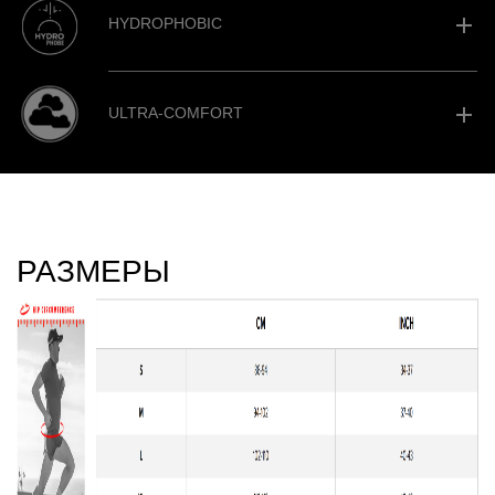
add
HYDROPHOBIC
add
ULTRA-COMFORT
РАЗМЕРЫ