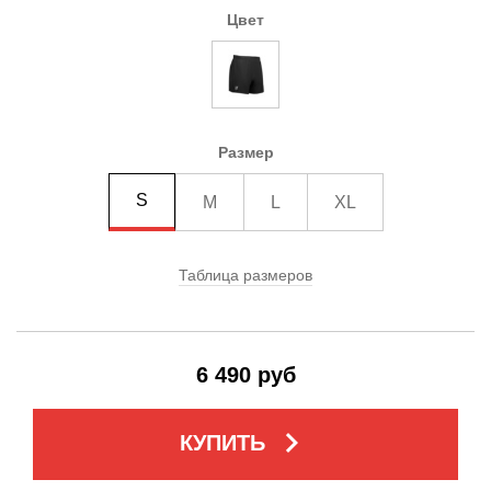
Цвет
Размер
S
M
L
XL
Таблица размеров
6 490 руб
keyboard_arrow_right
КУПИТЬ