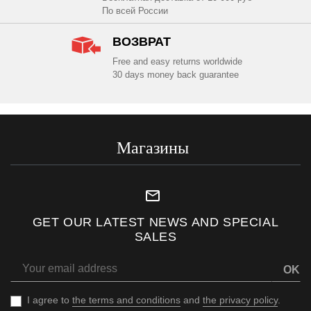
По всей России
ВОЗВРАТ
Free and easy returns worldwide
30 days money back guarantee
Магазины
mail_outline
GET OUR LATEST NEWS AND SPECIAL
SALES
OK
I agree to
the terms and conditions
and
the privacy policy
.