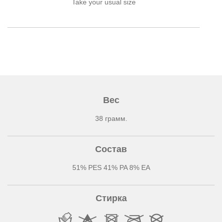
Take your usual size
Вес
38 грамм.
Состав
51% PES 41% PA 8% EA
Стирка