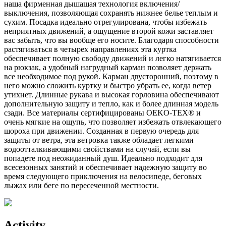
наша фирменная дышащая технология включения/
выключения, позволяющая сохранять нижнее белье теплым и
сухим. Посадка идеально отрегулирована, чтобы избежать
неприятных движений, а ощущение второй кожи заставляет
вас забыть, что вы вообще его носите. Благодаря способности
растягиваться в четырех направлениях эта куртка
обеспечивает полную свободу движений и легко натягивается
на рюкзак, а удобный нагрудный карман позволяет держать
все необходимое под рукой. Карман двусторонний, поэтому в
него можно сложить куртку и быстро убрать ее, когда ветер
утихнет. Длинные рукава и высокая горловина обеспечивают
дополнительную защиту и тепло, как и более длинная модель
сзади. Все материалы сертифицированы OEKO-TEX® и
очень мягкие на ощупь, что позволяет избежать отвлекающего
шороха при движении. Созданная в первую очередь для
защиты от ветра, эта ветровка также обладает легкими
водоотталкивающими свойствами на случай, если вы
попадете под неожиданный душ. Идеально подходит для
всесезонных занятий и обеспечивает надежную защиту во
время следующего приключения на велосипеде, беговых
лыжах или беге по пересеченной местности.
Activity