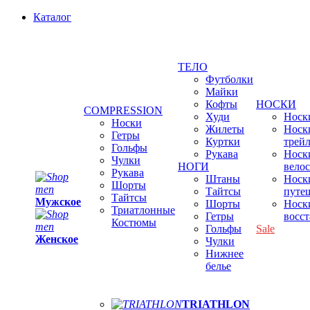
Каталог
ТЕЛО
Футболки
Майки
Кофты
НОСКИ
COMPRESSION
Худи
Носки
Носки
Жилеты
Носк
Гетры
Куртки
трей
Гольфы
Рукава
Носк
Чулки
НОГИ
вело
Рукава
Штаны
Носк
Шорты
Тайтсы
путе
Тайтсы
Мужское
Шорты
Носк
Триатлонные
Гетры
восс
Костюмы
Гольфы
Sale
Женское
Чулки
Нижнее
белье
TRIATHLON