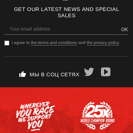
GET OUR LATEST NEWS AND SPECIAL
SALES
OK
I agree to
the terms and conditions
and
the privacy policy
.
thumb_up
МЫ В СОЦ СЕТЯХ