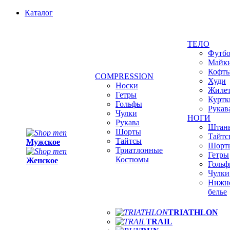
Каталог
ТЕЛО
Футб
Майк
Кофт
COMPRESSION
Худи
Носки
Жиле
Гетры
Куртк
Гольфы
Рукав
Чулки
НОГИ
Рукава
Штан
Шорты
Тайтс
Тайтсы
Мужское
Шорт
Триатлонные
Гетры
Костюмы
Женское
Голь
Чулки
Нижн
белье
TRIATHLON
TRAIL