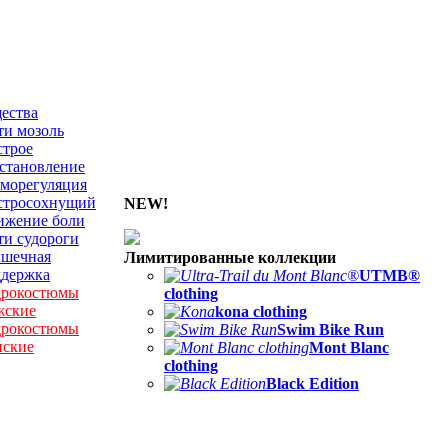
ества
и мозоль
строе
становление
морегуляция
стросохнущий
NEW!
ижение боли
и судороги
шечная
Лимитированные коллекции
ддержка
UTMB®
дрокостюмы
clothing
жские
kona clothing
дрокостюмы
Swim Bike Run
нские
Mont Blanc
clothing
Black Edition