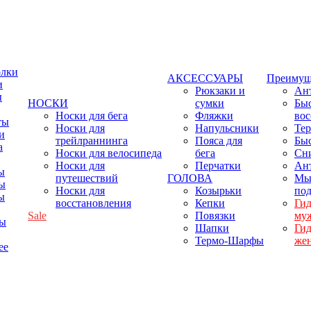
олки
АКСЕССУАРЫ
Преимущ
и
Рюкзаки и
Ант
ы
НОСКИ
сумки
Бы
Носки для бега
Фляжки
вос
ты
Носки для
Напульсники
Тер
и
трейлраннинга
Пояса для
Бы
а
Носки для велосипеда
бега
Сн
Носки для
Перчатки
Ант
ы
путешествий
ГОЛОВА
Мы
ы
Носки для
Козырьки
по
ы
восстановления
Кепки
Ги
Sale
Повязки
му
фы
Шапки
Ги
Термо-Шарфы
же
ее