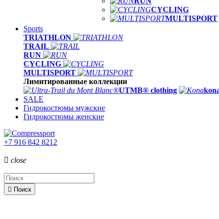
RUN
CYCLING
MULTISPORT
Sports
TRIATHLON
TRAIL
RUN
CYCLING
MULTISPORT
Лимитированные коллекции
UTMB® clothing
kona
SALE
Гидрокостюмы мужские
Гидрокостюмы женские
+7 916 842 8212

close

Поиск