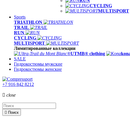
RUN
CYCLING
MULTISPORT
Sports
TRIATHLON
TRAIL
RUN
CYCLING
MULTISPORT
Лимитированные коллекции
UTMB® clothing
kona
SALE
Гидрокостюмы мужские
Гидрокостюмы женские
+7 916 842 8212

close

Поиск