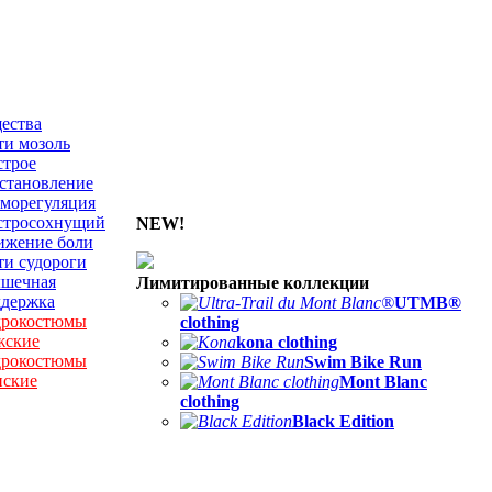
ества
и мозоль
строе
становление
морегуляция
стросохнущий
NEW!
ижение боли
и судороги
шечная
Лимитированные коллекции
ддержка
UTMB®
дрокостюмы
clothing
жские
kona clothing
дрокостюмы
Swim Bike Run
нские
Mont Blanc
clothing
Black Edition