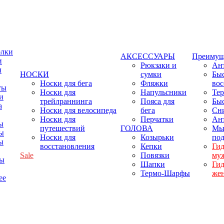
олки
АКСЕССУАРЫ
Преимущ
и
Рюкзаки и
Ант
ы
НОСКИ
сумки
Бы
Носки для бега
Фляжки
вос
ты
Носки для
Напульсники
Тер
и
трейлраннинга
Пояса для
Бы
а
Носки для велосипеда
бега
Сн
Носки для
Перчатки
Ант
ы
путешествий
ГОЛОВА
Мы
ы
Носки для
Козырьки
по
ы
восстановления
Кепки
Ги
Sale
Повязки
му
фы
Шапки
Ги
Термо-Шарфы
же
ее