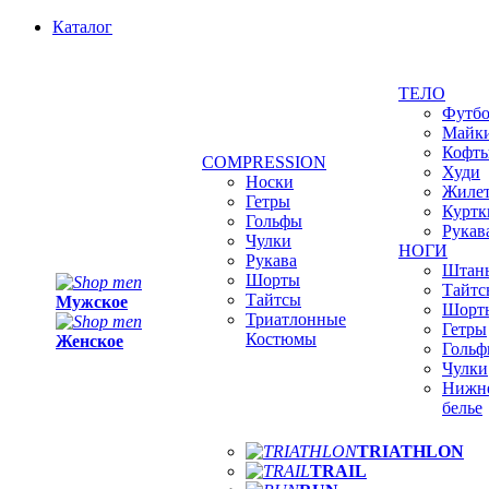
Каталог
ТЕЛО
Футб
Майк
Кофт
COMPRESSION
Худи
Носки
Жиле
Гетры
Куртк
Гольфы
Рукав
Чулки
НОГИ
Рукава
Штан
Шорты
Тайтс
Тайтсы
Мужское
Шорт
Триатлонные
Гетры
Костюмы
Женское
Голь
Чулки
Нижн
белье
TRIATHLON
TRAIL