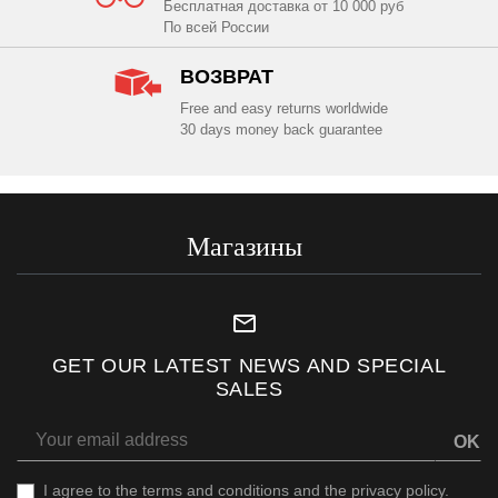
Бесплатная доставка от 10 000 руб
По всей России
ВОЗВРАТ
Free and easy returns worldwide
30 days money back guarantee
Магазины
mail_outline
GET OUR LATEST NEWS AND SPECIAL
SALES
OK
I agree to
the terms and conditions
and
the privacy policy
.