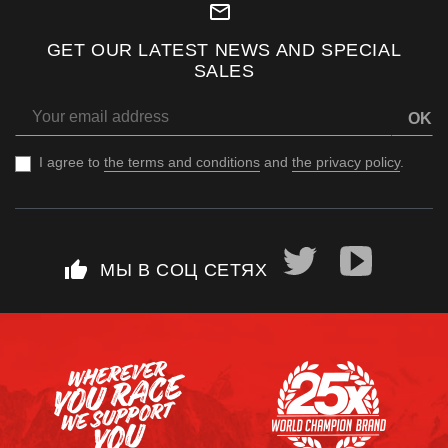
mail_outline
GET OUR LATEST NEWS AND SPECIAL
SALES
OK
I agree to
the terms and conditions
and
the privacy policy
.
thumb_up
МЫ В СОЦ СЕТЯХ