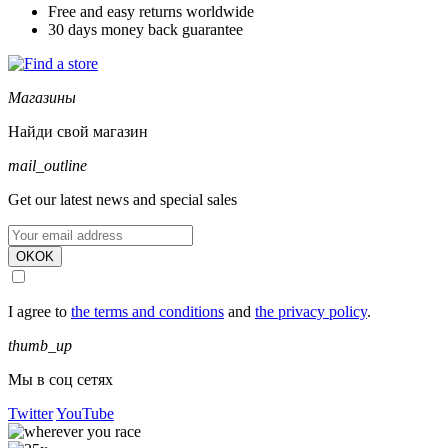
Free and easy returns worldwide
30 days money back guarantee
Магазины
Найди свой магазин
mail_outline
Get our latest news and special sales
OK
OK
I agree to
the terms and conditions
and
the privacy policy
.
thumb_up
Мы в соц сетях
Twitter
YouTube