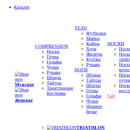
Каталог
ТЕЛО
Футболки
Майки
Кофты
НОСКИ
COMPRESSION
Худи
Носки
Носки
Жилеты
Носк
Гетры
Куртки
трей
Гольфы
Рукава
Носк
Чулки
НОГИ
вело
Рукава
Штаны
Носк
Шорты
Тайтсы
путе
Тайтсы
Мужское
Шорты
Носк
Триатлонные
Гетры
восс
Костюмы
Гольфы
Sale
Женское
Чулки
Нижнее
белье
TRIATHLON