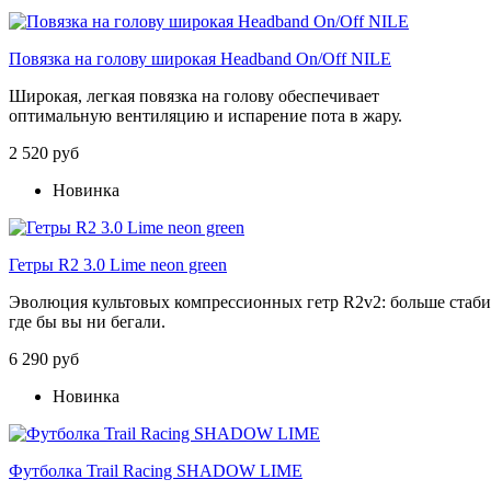
Повязка на голову широкая Headband On/Off NILE
Широкая, легкая повязка на голову обеспечивает
оптимальную вентиляцию и испарение пота в жару.
2 520 руб
Новинка
Гетры R2 3.0 Lime neon green
Эволюция
культовых
компрессионных
гетр
R2v2:
больше
стаб
где
бы
вы
ни
бегали.
6 290 руб
Новинка
Футболка Trail Racing SHADOW LIME