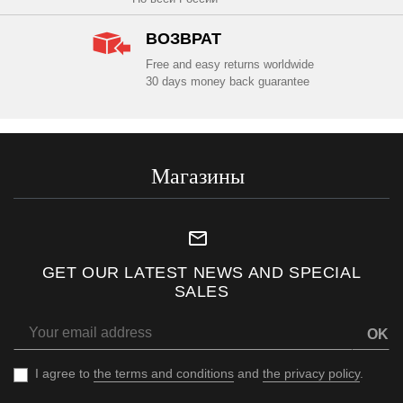
ВОЗВРАТ
Free and easy returns worldwide
30 days money back guarantee
Магазины
mail_outline
GET OUR LATEST NEWS AND SPECIAL
SALES
OK
I agree to
the terms and conditions
and
the privacy policy
.