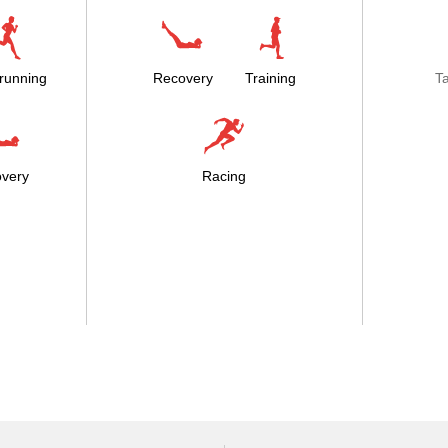
running
Recovery
Training
T
very
Racing