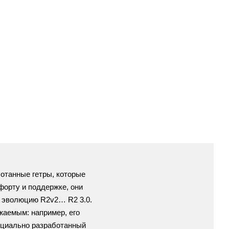
отанные гетры, которые
форту и поддержке, они
м эволюцию R2v2… R2 3.0.
жаемым: например, его
ециально разработанный