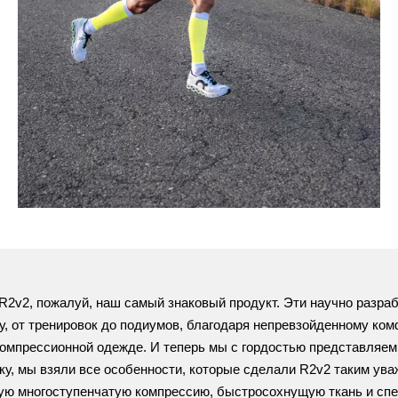
R2v2, пожалуй, наш самый знаковый продукт. Эти научно разраб
, от тренировок до подиумов, благодаря непревзойденному ком
омпрессионной одежде. И теперь мы с гордостью представляе
ку, мы взяли все особенности, которые сделали R2v2 таким ува
ю многоступенчатую компрессию, быстросохнущую ткань и сп