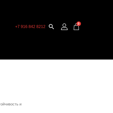
0

+7 916 842 8212
ойчивость и