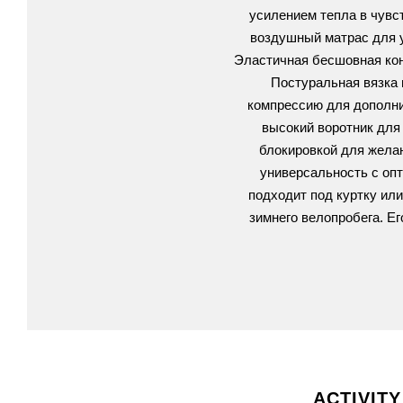
усилением тепла в чувст
воздушный матрас для у
Эластичная бесшовная кон
Постуральная вязка 
компрессию для дополни
высокий воротник для
блокировкой для желан
универсальность с оп
подходит под куртку ил
зимнего велопробега. Ег
ACTIVITY