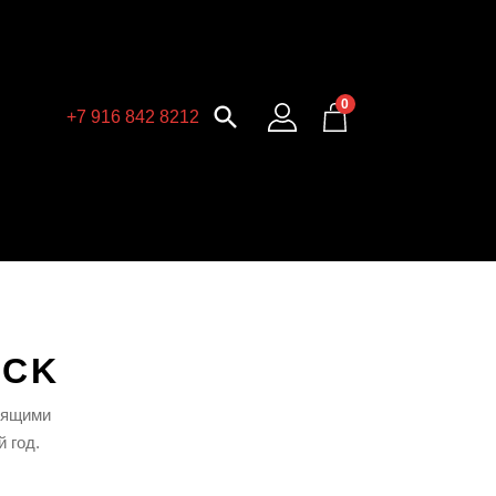
0

+7 916 842 8212
ACK
дящими
 год.