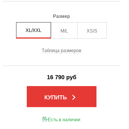
Размер
XL/XXL
M/L
XS/S
Таблица размеров
16 790 руб
keyboard_arrow_right
КУПИТЬ
Есть в наличии