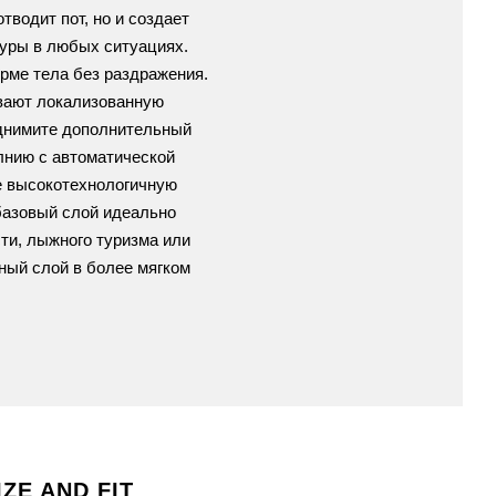
тводит пот, но и создает
туры в любых ситуациях.
рме тела без раздражения.
ивают локализованную
однимите дополнительный
лнию с автоматической
бе высокотехнологичную
базовый слой идеально
ти, лыжного туризма или
ьный слой в более мягком
IZE AND FIT