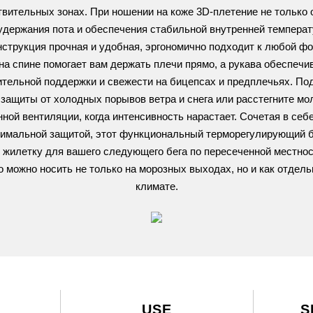
вительных зонах. При ношении на коже 3D-плетение не только о
держания пота и обеспечения стабильной внутренней темпера
струкция прочная и удобная, эргономично подходит к любой фо
на спине помогает вам держать плечи прямо, а рукава обеспеч
тельной поддержки и свежести на бицепсах и предплечьях. П
 защиты от холодных порывов ветра и снега или расстегните мо
ной вентиляции, когда интенсивность нарастает. Сочетая в се
тимальной защитой, этот функциональный терморегулирующий 
и жилетку для вашего следующего бега по пересеченной местнос
о можно носить не только на морозных выходах, но и как отдел
климате.
USE
S