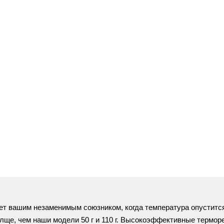
ет вашим незаменимым союзником, когда температура опустится
олще, чем наши модели 50 г и 110 г. Высокоэффективные термо