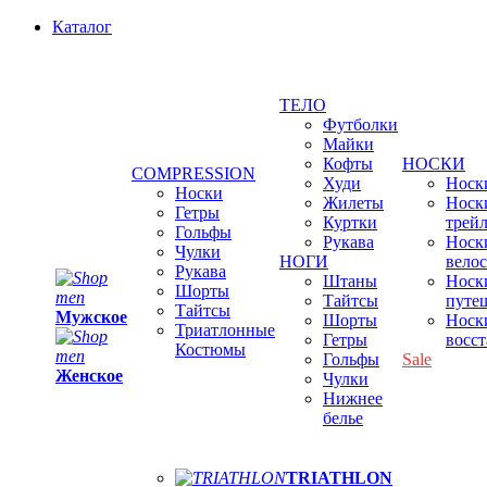
Каталог
ТЕЛО
Футболки
Майки
Кофты
НОСКИ
COMPRESSION
Худи
Носки
Носки
Жилеты
Носк
Гетры
Куртки
трей
Гольфы
Рукава
Носк
Чулки
НОГИ
вело
Рукава
Штаны
Носк
Шорты
Тайтсы
путе
Тайтсы
Мужское
Шорты
Носк
Триатлонные
Гетры
восс
Костюмы
Гольфы
Sale
Женское
Чулки
Нижнее
белье
TRIATHLON