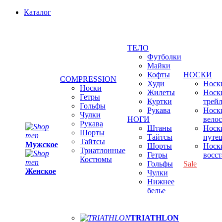
Каталог
ТЕЛО
Футболки
Майки
Кофты
НОСКИ
COMPRESSION
Худи
Носки
Носки
Жилеты
Носк
Гетры
Куртки
трей
Гольфы
Рукава
Носк
Чулки
НОГИ
вело
Рукава
Штаны
Носк
Шорты
Тайтсы
путе
Тайтсы
Мужское
Шорты
Носк
Триатлонные
Гетры
восс
Костюмы
Гольфы
Sale
Женское
Чулки
Нижнее
белье
TRIATHLON