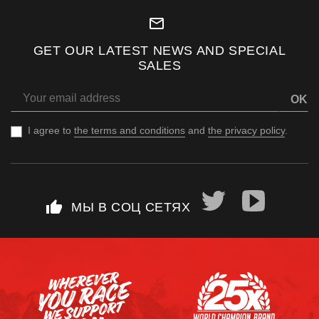
mail_outline
GET OUR LATEST NEWS AND SPECIAL
SALES
OK
I agree to
the terms and conditions
and
the privacy policy
.
thumb_up
МЫ В СОЦ СЕТЯХ