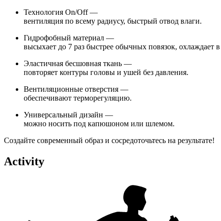
Технология
On/Off
—
вентиляция
по
всему
радиусу,
быстрый
отвод
влаги.
Гидрофобный
материал
—
высыхает
до
7
раз
быстрее
обычных
повязок,
охлаждает
в
Эластичная
бесшовная
ткань
—
повторяет
контуры
головы
и
ушей
без
давления.
Вентиляционные
отверстия
—
обеспечивают
терморегуляцию.
Универсальный
дизайн
—
можно
носить
под
капюшоном
или
шлемом.
Создайте
современный
образ
и
сосредоточьтесь
на
результате!
Activity