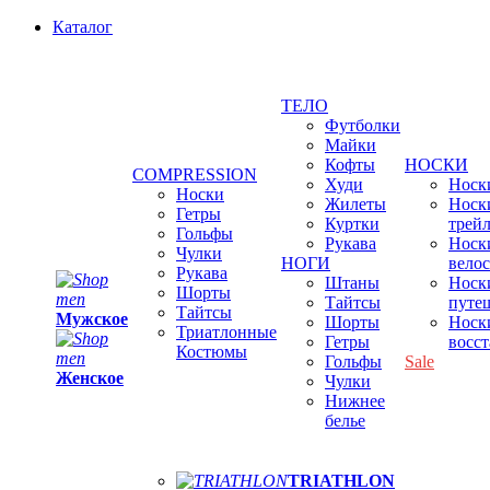
Каталог
ТЕЛО
Футболки
Майки
Кофты
НОСКИ
COMPRESSION
Худи
Носки
Носки
Жилеты
Носк
Гетры
Куртки
трей
Гольфы
Рукава
Носк
Чулки
НОГИ
вело
Рукава
Штаны
Носк
Шорты
Тайтсы
путе
Тайтсы
Мужское
Шорты
Носк
Триатлонные
Гетры
восс
Костюмы
Гольфы
Sale
Женское
Чулки
Нижнее
белье
TRIATHLON