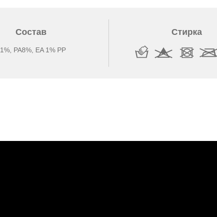
Состав
Стирка
1%, PA8%, EA 1% PP