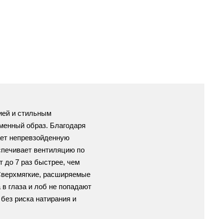
ией и стильным
менный образ.
Б
лагодаря
ает непревзойденную
спечивает вентиляцию по
 до 7 раз быстрее, чем
верхмягкие, расширяемые
в глаза и лоб не попадают
без риска натирания и