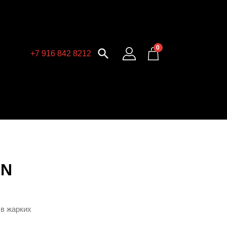
0

+7 916 842 8212
IN
 в жарких