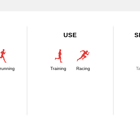
USE
S
running
Training
Racing
T