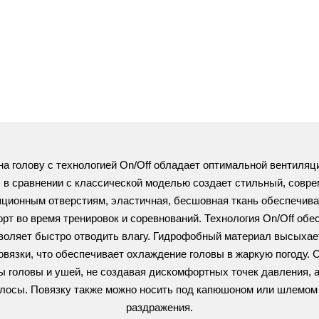
 на голову с технологией On/Off обладает оптимальной вентиляц
 в сравнении с классической моделью создает стильный, совре
ционным отверстиям, э
ластичная, бесшовная ткань обеспечив
рт во время тренировок и соревнований. Технология On/Off обе
зволяет быстро отводить влагу. Гидрофобный материал высыхает
вязки, что обеспечивает охлаждение головы в жаркую погоду.
С
ы головы и ушей, не создавая дискомфортных точек давления, а 
лосы.
Повязку также можно носить под капюшоном или шлемом 
раздражения.