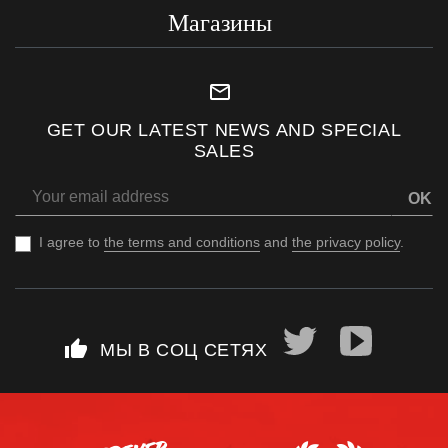
Магазины
mail_outline
GET OUR LATEST NEWS AND SPECIAL
SALES
OK
I agree to
the terms and conditions
and
the privacy policy
.
thumb_up
МЫ В СОЦ СЕТЯХ