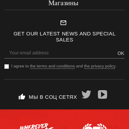
Магазины
mail_outline
GET OUR LATEST NEWS AND SPECIAL
SALES
OK
I agree to
the terms and conditions
and
the privacy policy
.
thumb_up
МЫ В СОЦ СЕТЯХ