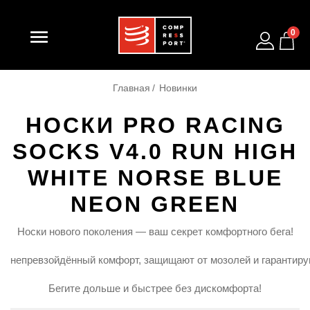

0
Главная
Новинки
НОСКИ PRO RACING
SOCKS V4.0 RUN HIGH
WHITE NORSE BLUE
NEON GREEN
Носки
нового
поколения
— ваш
секрет
комфортного
бега!
непревзойдённый
комфорт,
защищают
от
мозолей
и
гарантир
Бегите
дольше
и
быстрее
без
дискомфорта!