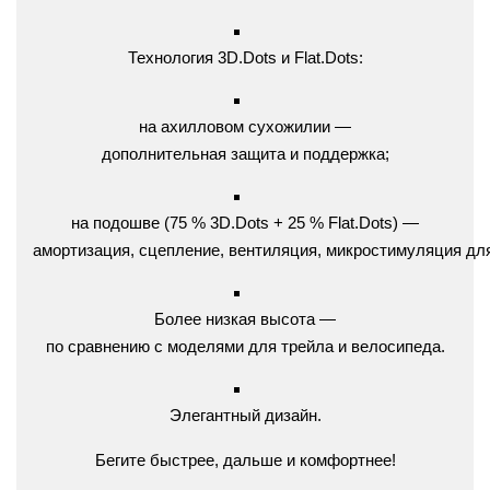
Технология
3D.Dots
и
Flat.Dots:
на
ахилловом
сухожилии
—
дополнительная
защита
и
поддержка;
на
подошве
(75
% 3D.Dots
+ 25
% Flat.Dots)
—
амортизация,
сцепление,
вентиляция,
микростимуляция
дл
Более
низкая
высота
—
по
сравнению
с
моделями
для
трейла
и
велосипеда.
Элегантный
дизайн.
Бегите
быстрее,
дальше
и
комфортнее!