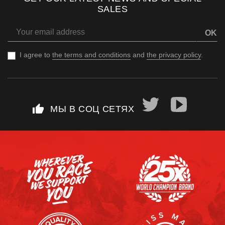
SALES
OK
I agree to
the terms and conditions
and
the privacy policy
.
thumb_up
МЫ В СОЦ СЕТЯХ