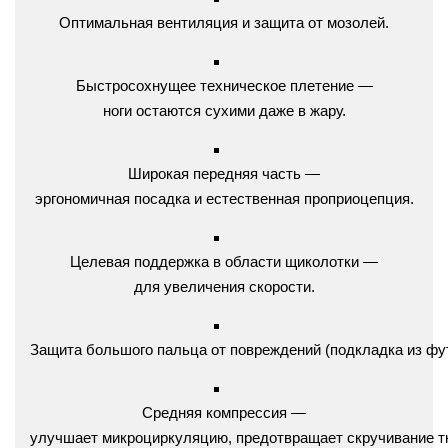
Оптимальная
вентиляция
и
защита
от
мозолей.
Быстросохнущее
техническое
плетение
—
ноги
остаются
сухими
даже
в
жару.
Широкая
передняя
часть
—
эргономичная
посадка
и
естественная
проприоцепция.
Целевая
поддержка
в
области
щиколотки
—
для
увеличения
скорости.
Защита
большого
пальца
от
повреждений
(подкладка
из
фу
Средняя
компрессия
—
улучшает
микроциркуляцию,
предотвращает
скручивание
т