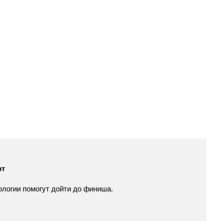
рт
ологии
помогут
дойти
до
финиша.