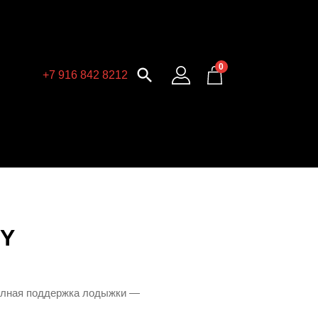
0

+7 916 842 8212
AY
лная
поддержка
лодыжки
—