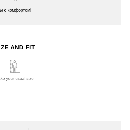
ны
с
комфортом!
IZE AND FIT
ake your usual size