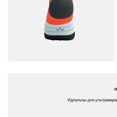
Н
Идеальны
для
ультрамар