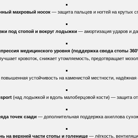
нный
махровый
носок
— защита
пальцев
и
ногтей
на
крутых
с
вки
под
стопой
и
вокруг
лодыжки
— амортизация
ударов
и
да
прессия
медицинского
уровня
(поддержка
свода
стопы
360
лучшает
кровоток,
снижает
утомляемость,
предотвращает
мозол
 повышенная
устойчивость
на
каменистой
местности,
надёжная
sport
(над
лодыжкой
и
вдоль
малоберцовой
кости)
— защита
от
ряда
точек
сзади
— дополнительная
поддержка
ахиллова
сухо
нь
на
верхней
части
стопы
и
голенище
— лёгкость,
вентиляци