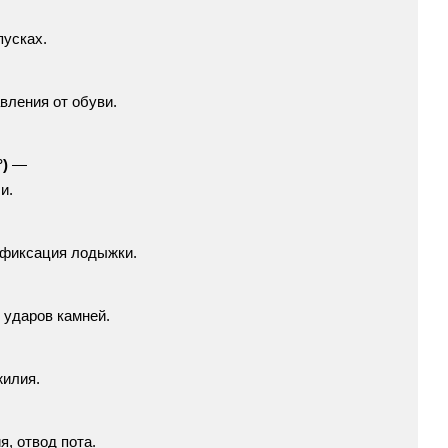
пусках.
вления
от
обуви.
°)
—
и.
фиксация
лодыжки.
ударов
камней.
жилия.
я,
отвод
пота.