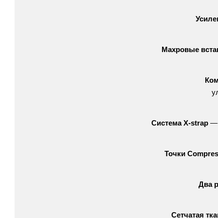
Усиле
Махровые
вста
Ком
у
Система
X‑strap
—
Точки
Compres
Два
Сетчатая
тка