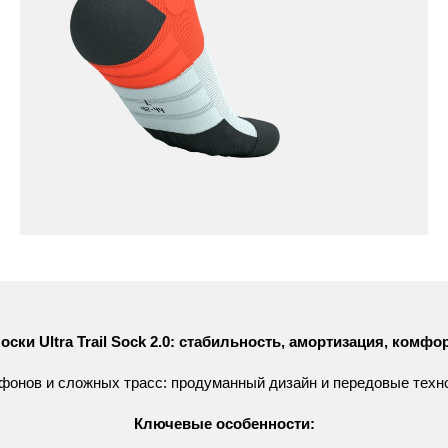
оски
Ultra
Trail
Sock
2.0:
стабильность,
амортизация,
комфо
афонов
и
сложных
трасс:
продуманный
дизайн
и
передовые
техн
Ключевые
особенности: