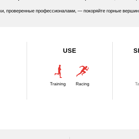
ки,
проверенные
профессионалами,
— покоряйте
горные
верши
USE
S
Training
Racing
T