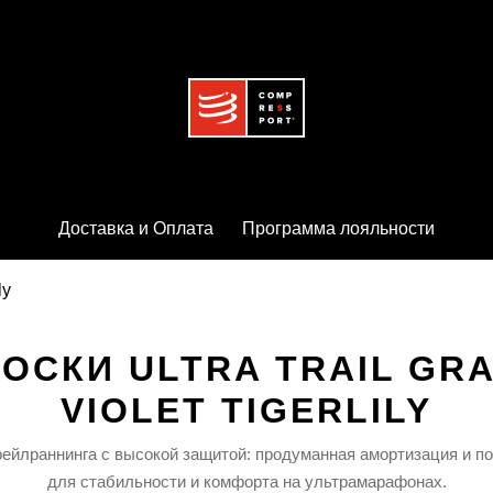
Доставка и Оплата
Программа лояльности
ly
ОСКИ ULTRA TRAIL GR
VIOLET TIGERLILY
рейлраннинга
с
высокой
защитой:
продуманная
амортизация
и
по
для
стабильности
и
комфорта
на
ультрамарафонах.