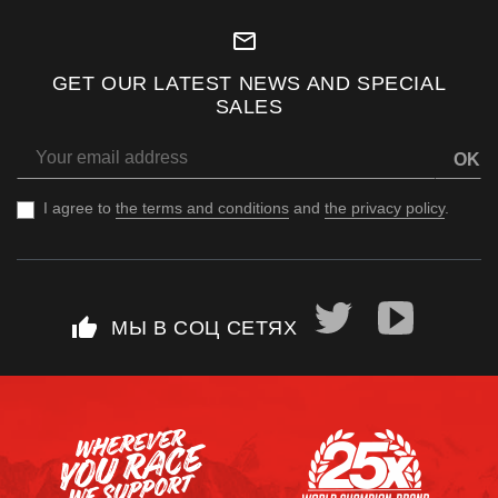
mail_outline
GET OUR LATEST NEWS AND SPECIAL
SALES
OK
I agree to
the terms and conditions
and
the privacy policy
.
thumb_up
МЫ В СОЦ СЕТЯХ