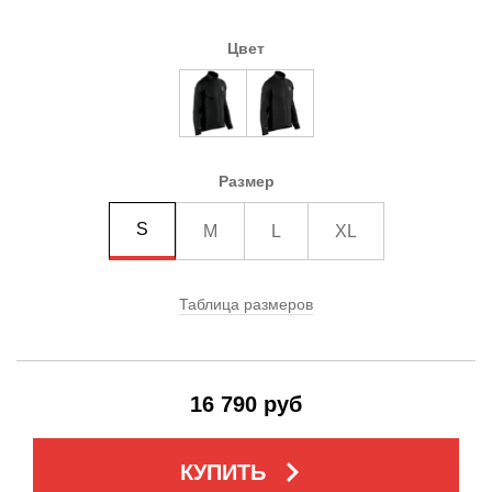
Цвет
Размер
S
M
L
XL
Таблица размеров
16 790 руб
keyboard_arrow_right
КУПИТЬ