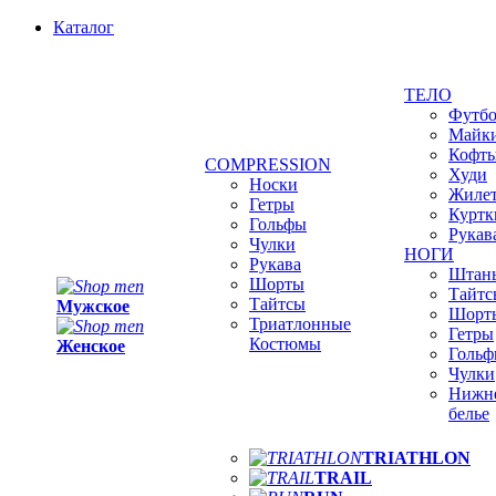
Каталог
ТЕЛО
Футб
Майк
Кофт
COMPRESSION
Худи
Носки
Жиле
Гетры
Куртк
Гольфы
Рукав
Чулки
НОГИ
Рукава
Штан
Шорты
Тайтс
Тайтсы
Мужское
Шорт
Триатлонные
Гетры
Костюмы
Женское
Голь
Чулки
Нижн
белье
TRIATHLON
TRAIL