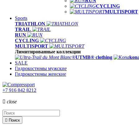
RUN
CYCLING
MULTISPORT
Sports
TRIATHLON
TRAIL
RUN
CYCLING
MULTISPORT
Лимитированные коллекции
UTMB® clothing
kona
SALE
Гидрокостюмы мужские
Гидрокостюмы женские
+7 916 842 8212

close

Поиск