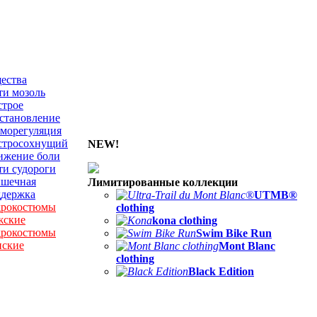
ества
и мозоль
строе
становление
морегуляция
стросохнущий
NEW!
ижение боли
и судороги
шечная
Лимитированные коллекции
ддержка
UTMB®
дрокостюмы
clothing
жские
kona clothing
дрокостюмы
Swim Bike Run
нские
Mont Blanc
clothing
Black Edition