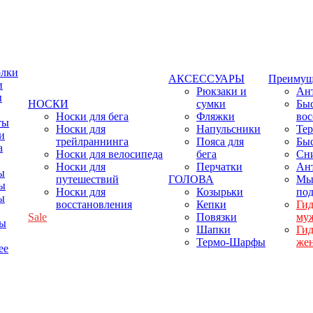
олки
АКСЕССУАРЫ
Преимущ
и
Рюкзаки и
Ант
ы
НОСКИ
сумки
Бы
Носки для бега
Фляжки
вос
ты
Носки для
Напульсники
Тер
и
трейлраннинга
Пояса для
Бы
а
Носки для велосипеда
бега
Сн
Носки для
Перчатки
Ант
ы
путешествий
ГОЛОВА
Мы
ы
Носки для
Козырьки
по
ы
восстановления
Кепки
Ги
Sale
Повязки
му
фы
Шапки
Ги
Термо-Шарфы
же
ее