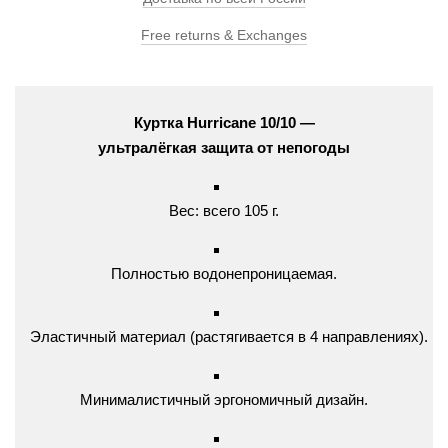
Free returns & Exchanges
Куртка
Hurricane
10/10
—
ультралёгкая
защита
от
непогоды
Вес:
всего
105
г.
Полностью
водонепроницаемая.
Эластичный
материал
(растягивается
в
4
направлениях).
Минималистичный
эргономичный
дизайн.