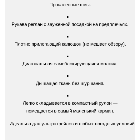
Проклеенные
швы.
Рукава
реглан
с
зауженной
посадкой
на
предплечьях.
Плотно
прилегающий
капюшон
(не
мешает
обзору).
Диагональная
самоблокирующаяся
молния.
Дышащая
ткань
без
шуршания.
Легко
складывается
в
компактный
рулон
—
помещается
в
самый
маленький
карман.
Идеальна
для
ультратрейлов
и
любых
погодных
условий.