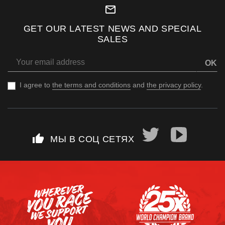
mail_outline
GET OUR LATEST NEWS AND SPECIAL
SALES
OK
I agree to
the terms and conditions
and
the privacy policy
.
thumb_up
МЫ В СОЦ СЕТЯХ